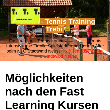
"T.T.T." - Tennis Training
Trebi
Tennis für Anfänger - Tennis Einsteigerkurse -
Fastlearning - Tennis lernen - Tennis
Intensivkurse für alle Spielstärken und jedem Alter
beim NTC Stadtwald Neuss
Die Tennisschule im
NTC Stadtwald Neuss
Möglichkeiten
nach den Fast
Learning Kursen