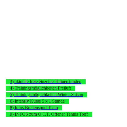
3) aktuelle freie einzelne Trainerstunden
4) Trainingsmöglichkeiten Freiluft
5) Trainingsmöglichkeiten Winter-Saison
6) Intensiv Kurse 5 x 1 Stunde
8) Infos Breitensport Team
9) INFOS zum O.T.T. Offener Tennis Treff