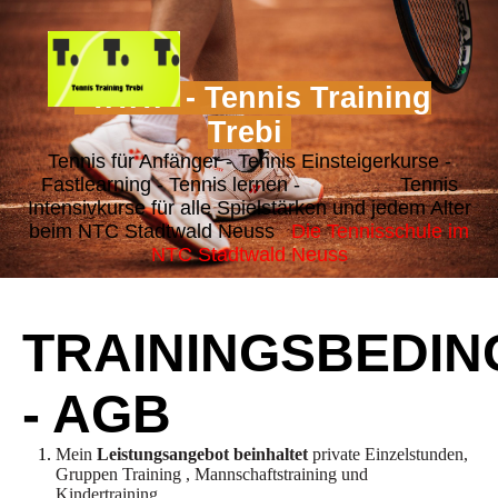
"T.T.T." - Tennis Training
Trebi
Tennis für Anfänger - Tennis Einsteigerkurse -
Fastlearning - Tennis lernen - Tennis
Intensivkurse für alle Spielstärken und jedem Alter
beim NTC Stadtwald Neuss
Die Tennisschule im
NTC Stadtwald Neuss
TRAININGSBEDI
- AGB
Mein
Leistungsangebot beinhaltet
private Einzelstunden,
Gruppen Training , Mannschaftstraining und
Kindertraining.