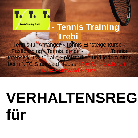
"T.T.T." - Tennis Training
Trebi
Tennis für Anfänger - Tennis Einsteigerkurse -
Fastlearning - Tennis lernen - Tennis
Intensivkurse für alle Spielstärken und jedem Alter
beim NTC Stadtwald Neuss
Die Tennisschule im
NTC Stadtwald Neuss
VERHALTENSREG
für