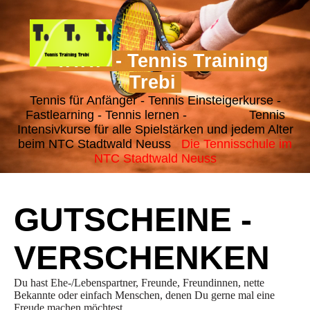
"T.T.T." - Tennis Training
Trebi
Tennis für Anfänger - Tennis Einsteigerkurse -
Fastlearning - Tennis lernen - Tennis
Intensivkurse für alle Spielstärken und jedem Alter
beim NTC Stadtwald Neuss
Die Tennisschule im
NTC Stadtwald Neuss
GUTSCHEINE -
VERSCHENKEN
Du hast Ehe-/Lebenspartner, Freunde, Freundinnen, nette
Bekannte oder einfach Menschen, denen Du gerne mal eine
Freude machen möchtest.