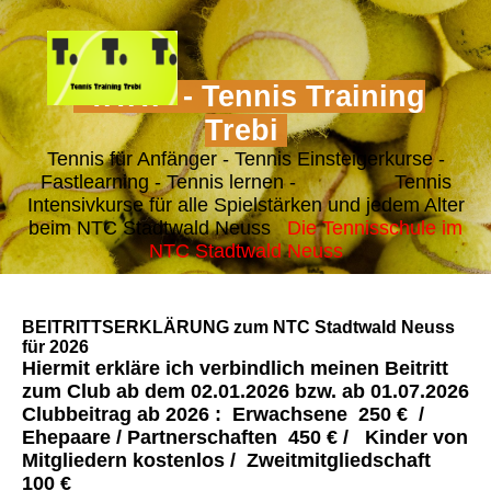
"T.T.T." - Tennis Training
Trebi
Tennis für Anfänger - Tennis Einsteigerkurse -
Fastlearning - Tennis lernen - Tennis
Intensivkurse für alle Spielstärken und jedem Alter
beim NTC Stadtwald Neuss
Die Tennisschule im
NTC Stadtwald Neuss
BEITRITTSERKLÄRUNG zum NTC Stadtwald Neuss
für 2026
Hiermit erkläre ich verbindlich meinen
Beitritt
zum Club ab dem 02.01.2026
bzw. ab 01.07.2026
Clubbeitrag ab 2026 : Erwachsene 250 € /
Ehepaare / Partnerschaften 450 € / Kinder von
Mitgliedern kostenlos / Zweitmitgliedschaft
100 €