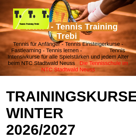
"T.T.T." - Tennis Training
Trebi
Tennis für Anfänger - Tennis Einsteigerkurse -
Fastlearning - Tennis lernen - Tennis
Intensivkurse für alle Spielstärken und jedem Alter
beim NTC Stadtwald Neuss
Die Tennisschule im
NTC Stadtwald Neuss
TRAININGSKURS
WINTER
2026/2027