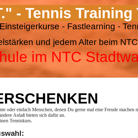
T." - Tennis Training
nis Einsteigerkurse - Fastlearnin
Spielstärken und jedem Alter beim 
hule im NTC Stadtw
VERSCHENKEN
nnte oder einfach Menschen, denen Du gerne mal eine Freude machen m
ndere Anlaß bieten sich dafür an.
inen Tenniskurs.
uswahl: