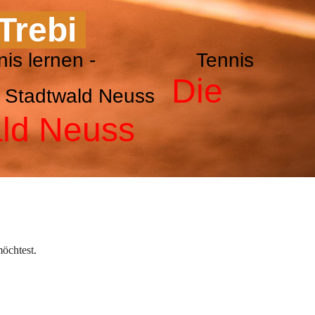
 Trebi
g - Tennis lernen - Tennis
Die
NTC Stadtwald Neuss
ald Neuss
öchtest.